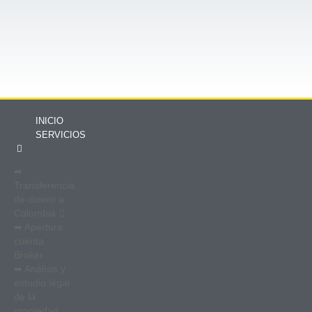
INICIO
SERVICIOS
➡
Transferencia
de dinero a
Colombia
➡ Apertura
cuenta
Broker
➡ Análisis y
estudio legal
de la
propiedad