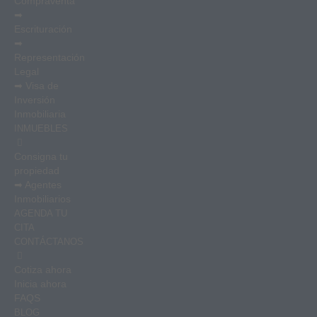
Compraventa
➡
Escrituración
➡
Representación
Legal
➡ Visa de
Inversión
Inmobiliaria
INMUEBLES
Consigna tu
propiedad
➡ Agentes
Inmobiliarios
AGENDA TU
CITA
CONTÁCTANOS
Cotiza ahora
Inicia ahora
FAQS
BLOG