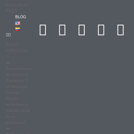
Inicia ahora
FAQS
BLOG
INICIO
SERVICIOS
➡
Transferencia
de dinero a
Colombia
➡ Apertura
cuenta
Broker
➡ Análisis y
estudio legal
de la
propiedad
➡