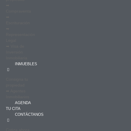
➡
Compraventa
➡
Escrituración
➡
Representación
Legal
➡ Visa de
Inversión
Inmobiliaria
INMUEBLES
Consigna tu
propiedad
➡ Agentes
Inmobiliarios
AGENDA
TU CITA
CONTÁCTANOS
Cotiza ahora