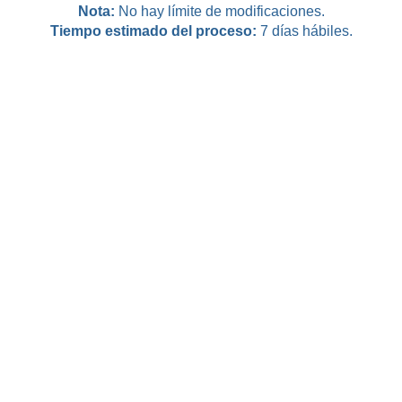
Nota:
No hay límite de modificaciones.
Tiempo estimado del proceso:
7 días hábiles.
Identificaciones (Pasaporte y/o Cedula) de los
Compradores y Vendedores.
Valor negociado del Inmueble.
Email (Comprador y Vendedor).